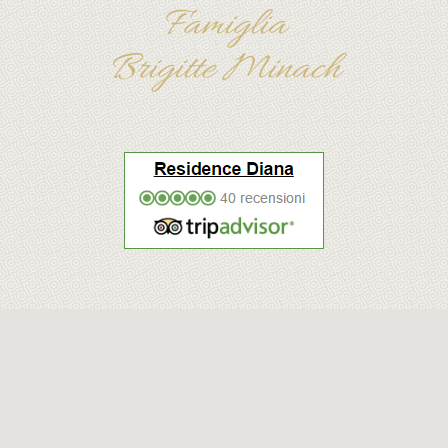
Famiglia
Brigitte Minach