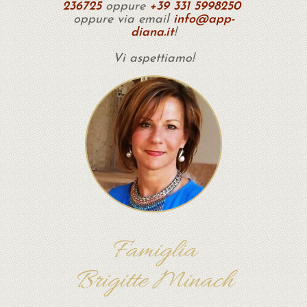
236725
oppure
+39 331 5998250
oppure via email
info@app-
diana.it
!
Vi aspettiamo!
Famiglia
Brigitte Minach