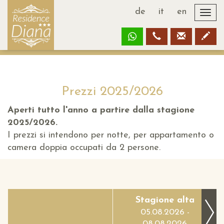
de
it
en
Togg
navi
Prezzi 2025/2026
Aperti tutto l'anno a partire dalla stagione
2025/2026.
I prezzi si intendono per notte, per appartamento o
camera doppia occupati da 2 persone.
Stagione alta
05.08.2026 -
08.08.2026