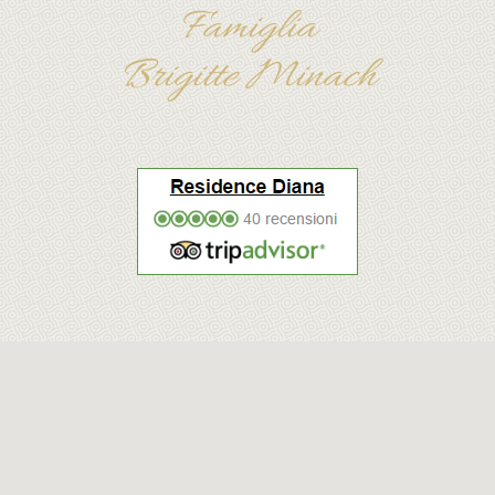
Famiglia
Brigitte Minach